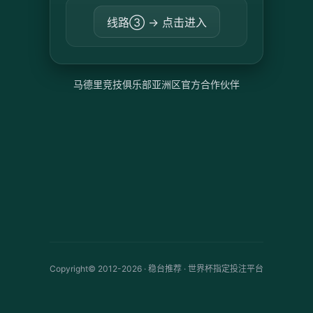
线路③ → 点击进入
马德里竞技俱乐部亚洲区官方合作伙伴
Copyright© 2012-2026 · 稳台推荐 · 世界杯指定投注平台